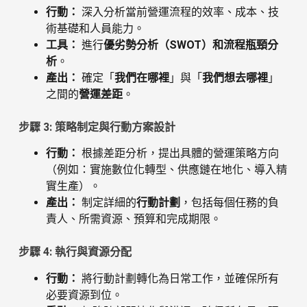
行動：
深入分析當前營運流程的效率、成本、技
術基礎和人員能力。
工具：
進行
優劣勢分析（SWOT）和流程瓶頸分
析
。
產出：
確定「
我們在哪裡
」與「
我們想去哪裡
」
之間的
營運差距
。
步驟 3: 策略制定與行動方案設計
行動：
根據差距分析，提出具體的營運策略方向
（例如：實施數位化轉型、供應鏈在地化、導入精
實生產）。
產出：
制定詳細的
行動計劃
，包括每個任務的負
責人、所需資源、預算和完成期限。
步驟 4: 執行與資源分配
行動：
將行動計劃轉化為日常工作，並確保所有
必要資源到位。