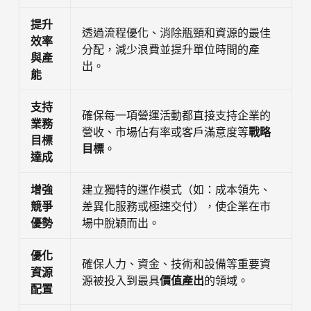
提升
透過流程優化、消除瓶頸和資源的最佳
效率
分配，減少浪費並提升單位時間的產
與產
出。
能
支持
確保每一項營運活動都直接支持企業的
業務
營收、市場佔有率或客戶滿意度等
戰略
目標
目標
。
達成
增強
建立獨特的運作模式（如：成本領先、
競爭
差異化服務或極速交付），使企業在市
優勢
場中脫穎而出。
優化
確保人力、資金、技術和設備等重要資
資源
源被投入到最具
價值產出
的領域。
配置