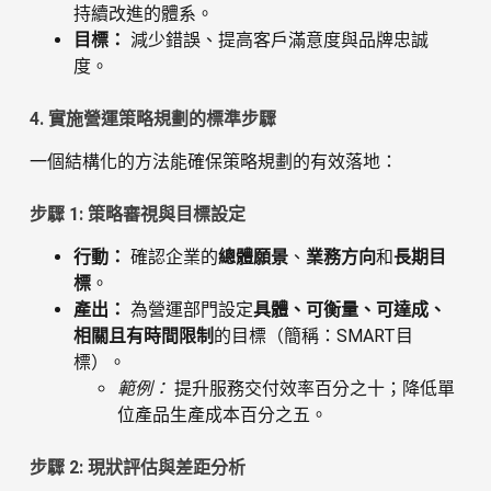
持續改進的體系。
目標：
減少錯誤、提高客戶滿意度與品牌忠誠
度。
4. 實施營運策略規劃的標準步驟
一個結構化的方法能確保策略規劃的有效落地：
步驟 1: 策略審視與目標設定
行動：
確認企業的
總體願景
、
業務方向
和
長期目
標
。
產出：
為營運部門設定
具體、可衡量、可達成、
相關且有時間限制
的目標（簡稱：SMART目
標）。
範例：
提升服務交付效率百分之十；降低單
位產品生產成本百分之五。
步驟 2: 現狀評估與差距分析