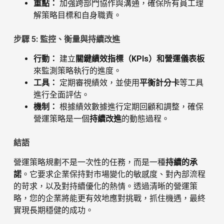
重點：
加強跨部門協作與溝通，確保所有員工理
解策略目標和自身職責。
步驟 5: 監控、衡量與持續改進
行動：
建立
關鍵績效指標（KPIs）和營運儀表板
來監測策略執行的進度。
工具：
定期審視績效，並使用
平衡計分卡
等工具
進行全面評估。
機制：
根據績效數據進行定期回顧和調整，確保
營運策略是一個
持續改進
的動態過程。
結語
營運策略規劃不是一次性的任務，而是一種
持續的承
諾
。它要求企業保持對市場變化的敏感度、對內部流程
的苛求，以及對持續優化的熱情。透過清晰的營運策
略，您的企業將能更有效地應對挑戰，抓住機遇，最終
實現長期穩健的成功。