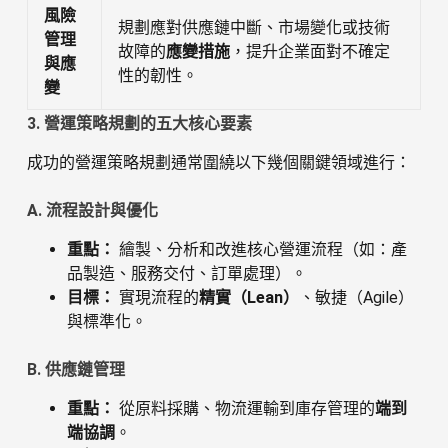
風險
規劃應對供應鏈中斷、市場變化或技術
管理
故障的
應變措施
，提升企業面對不確定
與應
性的韌性。
變
3. 營運策略規劃的五大核心要素
成功的營運策略規劃通常圍繞以下幾個關鍵領域進行：
A. 流程設計與優化
重點：
繪製、分析和改進核心營運流程（如：產
品製造、服務交付、訂單處理）。
目標：
實現流程的
精實（Lean）
、敏捷（Agile）
與標準化。
B. 供應鏈管理
重點：
從原料採購、物流運輸到庫存管理的
端到
端協調
。