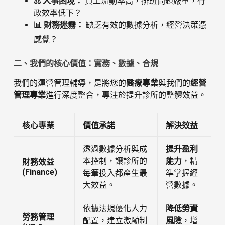
⚖️ 人事困境：
員工流動率高，排班問題嚴重，行
政效率低下？
📊 財務迷霧：
缺乏有效的數據分析，經營決策憑
感覺？
二、我們的核心價值：實務、數據、合規
我們的運營管理輔導，是將您的
醫療專業
與我們的
經營
管理專業
進行深度整合，專注於提升診所的整體效益。
核心專業
價值承諾
解決效益
透過數據分析與成
提升盈利
本控制，讓診所的
能力
，精
財務效益
(Finance)
每筆投入都產生最
準掌握經
大效益。
營數據。
依據法規優化人力
降低勞資
勞務管理
配置，建立激勵制
風險
，增