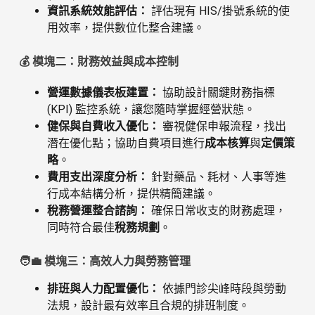
資訊系統效能評估：
評估現有 HIS/掛號系統的使
用效率，提供數位化整合建議。
💰 模塊二：財務效益與成本控制
營運數據儀表板建置：
協助設計關鍵財務指標
(KPI) 監控系統，讓您隨時掌握經營狀態。
健保與自費收入優化：
審視健保申報流程，找出
潛在優化點；協助自費項目進行
成本核算
與
定價策
略
。
費用支出深度分析：
針對藥品、耗材、人事等進
行成本結構分析，提供精簡建議。
稅務營運整合諮詢：
確保日常收支的財務處理，
同時符合最佳
稅務規劃
。
🧑‍💼 模塊三：高效人力與勞務管理
排班與人力配置優化：
依據門診尖峰時段與勞動
法規，設計最有效率且合規的排班制度。