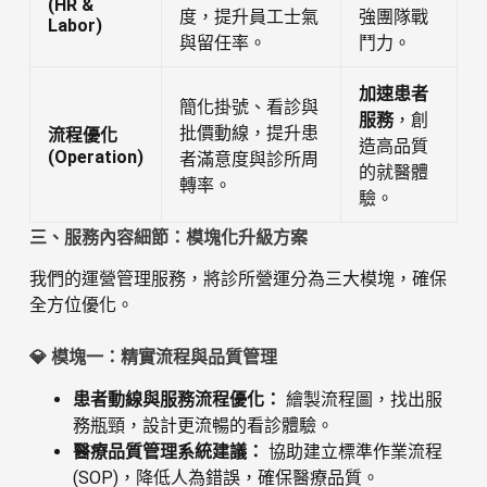
(HR &
度，提升員工士氣
強團隊戰
Labor)
與留任率。
鬥力。
加速患者
簡化掛號、看診與
服務
，創
批價動線，提升患
流程優化
造高品質
(Operation)
者滿意度與診所周
的就醫體
轉率。
驗。
三、服務內容細節：模塊化升級方案
我們的運營管理服務，將診所營運分為三大模塊，確保
全方位優化。
💎 模塊一：精實流程與品質管理
患者動線與服務流程優化：
繪製流程圖，找出服
務瓶頸，設計更流暢的看診體驗。
醫療品質管理系統建議：
協助建立標準作業流程
(SOP)，降低人為錯誤，確保醫療品質。