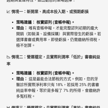
週期與營運特性，做出動態的策略選擇：
📈 情境一：新開業、高成本投入期、或預期虧損
策略建議：
核實認列 (查帳申報)。
理由：
唯有查帳申報，才能完整認列初期的龐大
開銷（如裝潢、設備採購）與實際發生的虧損。若
選擇書審或費用率，即使虧損，仍需繳納所得稅，
極不划算。
📉 情境二：營運穩定，且實際利潤率「低於」書審純益
率
策略建議：
核實認列 (查帳申報)。
理由：
這是最能合法節稅的方式。例如，您的牙
醫診所實際淨利率只有 18%，若採用 25% 的書審
純益率申報，等於是多報了 7% 的所得，會繳納許
多冤枉稅。
📊 情境三：營運穩定，且實際利潤率「高於」書審純益