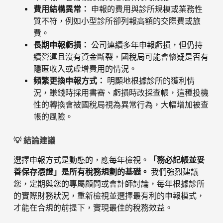
費用結構異常：
申報的費用與診所規模或業務性
質不符，例如小型診所卻列報高額的交際費或旅
費。
長期申報虧損：
公司連續多年申報虧損，但仍持
續營運且沒有資金斷裂，國稅局可能會懷疑是否有
隱匿收入或虛增費用的情況。
頻繁更換申報方式：
明顯地根據診所的獲利情
況，賺錢時採用書審、虧損時改採查帳，這種投機
性的轉換會被國稅局視為異常行為，大幅增加被查
帳的風險。
💡 結論建議
選擇申報方式是動態的，應每年檢視。
「務必記帳並妥
善保存憑證」是所有稅務規劃的基礎。
我們強烈建議
您，定期與您的專屬顧問或會計師討論，每年根據診所
的實際財務狀況，重新檢視並選擇最有利的申報模式，
才能在合規的前提下，實現最佳的稅務效益。