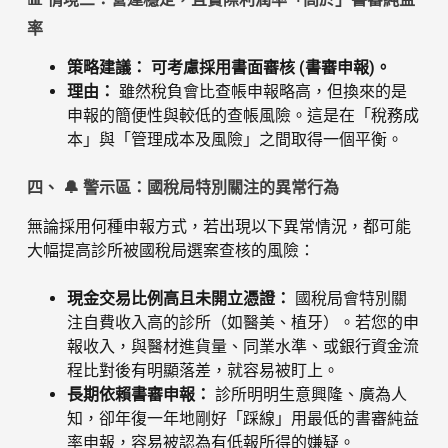
率
策略建議：
可考慮採用書面審核 (書審申報)。
理由：
雖然稅負會比查帳申報略高，但換來的是
申報的簡便性與較低的查帳風險。這是在「稅務成
本」與「管理成本及風險」之間取得一個平衡。
四、 🔔 警示區：國稅局特別關注的異常行為
無論採用何種申報方式，若出現以下異常情況，都可能
大幅提高診所被國稅局選案查核的風險：
現金交易比例高且未開立憑證：
國稅局會特別關
注自費收入高的診所（如醫美、植牙）。若您的申
報收入，與醫材進貨量、同業水準、或銀行資金流
程比對後有明顯落差，就容易被盯上。
長期依賴書審申報：
診所明明生意興隆、廣為人
知，卻年復一年地剛好「踩線」用最低的書審純益
率申報，容易被認為有低報所得的嫌疑。