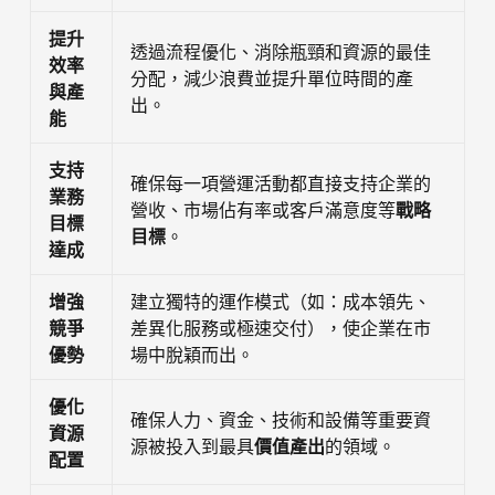
提升
透過流程優化、消除瓶頸和資源的最佳
效率
分配，減少浪費並提升單位時間的產
與產
出。
能
支持
確保每一項營運活動都直接支持企業的
業務
營收、市場佔有率或客戶滿意度等
戰略
目標
目標
。
達成
增強
建立獨特的運作模式（如：成本領先、
競爭
差異化服務或極速交付），使企業在市
優勢
場中脫穎而出。
優化
確保人力、資金、技術和設備等重要資
資源
源被投入到最具
價值產出
的領域。
配置