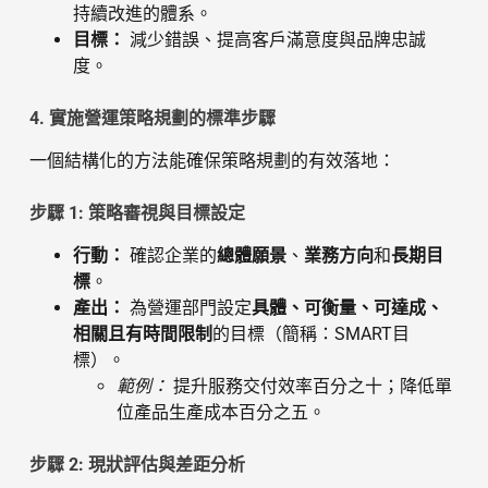
持續改進的體系。
目標：
減少錯誤、提高客戶滿意度與品牌忠誠
度。
4. 實施營運策略規劃的標準步驟
一個結構化的方法能確保策略規劃的有效落地：
步驟 1: 策略審視與目標設定
行動：
確認企業的
總體願景
、
業務方向
和
長期目
標
。
產出：
為營運部門設定
具體、可衡量、可達成、
相關且有時間限制
的目標（簡稱：SMART目
標）。
範例：
提升服務交付效率百分之十；降低單
位產品生產成本百分之五。
步驟 2: 現狀評估與差距分析