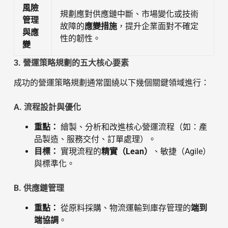
風險
規劃應對供應鏈中斷、市場變化或技術
管理
故障的
應變措施
，提升企業面對不確定
與應
性的韌性。
變
3. 營運策略規劃的五大核心要素
成功的營運策略規劃通常圍繞以下幾個關鍵領域進行：
A. 流程設計與優化
重點：
繪製、分析和改進核心營運流程（如：產
品製造、服務交付、訂單處理）。
目標：
實現流程的
精實（Lean）
、敏捷（Agile）
與標準化。
B. 供應鏈管理
重點：
從原料採購、物流運輸到庫存管理的
端到
端協調
。