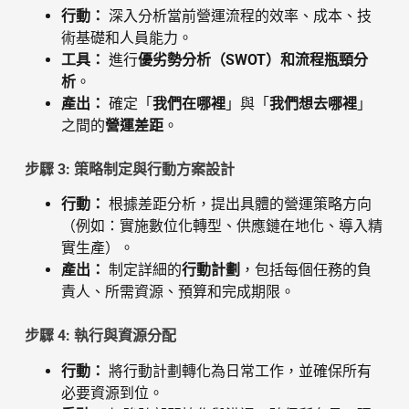
行動：
深入分析當前營運流程的效率、成本、技
術基礎和人員能力。
工具：
進行
優劣勢分析（SWOT）和流程瓶頸分
析
。
產出：
確定「
我們在哪裡
」與「
我們想去哪裡
」
之間的
營運差距
。
步驟 3: 策略制定與行動方案設計
行動：
根據差距分析，提出具體的營運策略方向
（例如：實施數位化轉型、供應鏈在地化、導入精
實生產）。
產出：
制定詳細的
行動計劃
，包括每個任務的負
責人、所需資源、預算和完成期限。
步驟 4: 執行與資源分配
行動：
將行動計劃轉化為日常工作，並確保所有
必要資源到位。