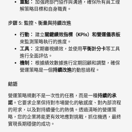
重點：
加強跨部門協作與溝通，確保所有員工理
解策略目標和自身職責。
步驟 5: 監控、衡量與持續改進
行動：
建立
關鍵績效指標（KPIs）和營運儀表板
來監測策略執行的進度。
工具：
定期審視績效，並使用
平衡計分卡
等工具
進行全面評估。
機制：
根據績效數據進行定期回顧和調整，確保
營運策略是一個
持續改進
的動態過程。
結語
營運策略規劃不是一次性的任務，而是一種
持續的承
諾
。它要求企業保持對市場變化的敏感度、對內部流程
的苛求，以及對持續優化的熱情。透過清晰的營運策
略，您的企業將能更有效地應對挑戰，抓住機遇，最終
實現長期穩健的成功。