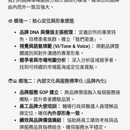
我們的品牌策略服務分為三個核心模塊，確保您的品牌
由內而外一致且強大。
🎨 模塊一：核心定位與形象塑造
品牌 DNA 與價值主張梳理：
定義診所的專業特
色、目標患者族群，確立「我們是誰」。
視覺與語氣規範 (VI/Tone & Voice)：
規劃品牌整
體識別與對外溝通的專業形象。
競爭者與市場地圖分析：
深入分析區域競爭者，
找到可持續的市場藍海或定位差異點。
🧑‍💻 模塊二：內部文化與服務標準化 (品牌內化)
品牌服務 SOP 建立：
將品牌價值融入每個服務接
觸點，提升患者體驗品質。
員工品牌大使培訓：
輔導行政與醫護人員理解品
牌定位，確保
內外部形象一致
。
績效與品牌價值連結：
協助將員工績效考核與品
牌服務品質指標結合，確保服務水平穩定。