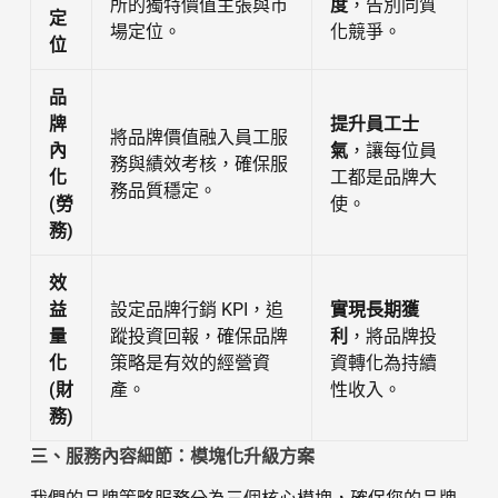
所的獨特價值主張與市
度
，告別同質
定
場定位。
化競爭。
位
品
牌
提升員工士
將品牌價值融入員工服
內
氣
，讓每位員
務與績效考核，確保服
化
工都是品牌大
務品質穩定。
(勞
使。
務)
效
益
設定品牌行銷 KPI，追
實現長期獲
量
蹤投資回報，確保品牌
利
，將品牌投
化
策略是有效的經營資
資轉化為持續
(財
產。
性收入。
務)
三、服務內容細節：模塊化升級方案