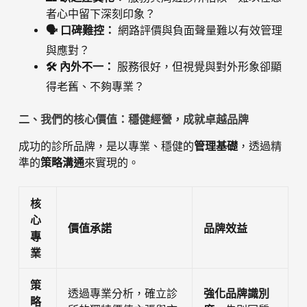
者心中留下深刻印象？
🗣️ 口碑難控：
網路評價與負面聲量難以有效管理
與應對？
🛠️ 內外不一：
服務很好，但視覺與對外形象卻顯
得老舊、不夠專業？
二、我們的核心價值：穩健經營，成就卓越品牌
成功的診所品牌，是以專業、穩健的
管理基礎
，透過精
準的
策略溝通
來實現的。
核
心
價值承諾
品牌效益
專
業
策
透過專業分析，確立診
強化品牌識別
略